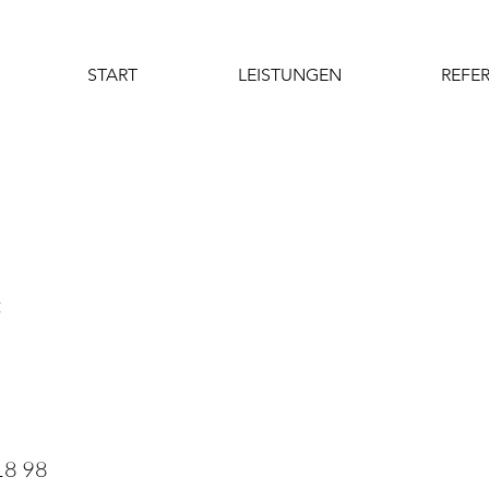
START
LEISTUNGEN
REFE
t
18 98