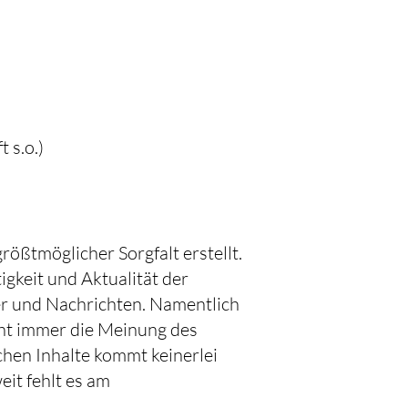
 s.o.)
rößtmöglicher Sorgfalt erstellt.
gkeit und Aktualität der
ber und Nachrichten. Namentlich
cht immer die Meinung des
chen Inhalte kommt keinerlei
it fehlt es am